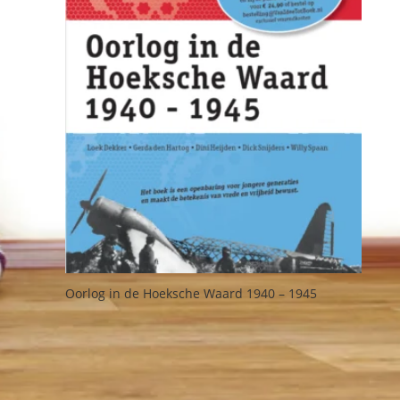
Oorlog in de Hoeksche Waard 1940 – 1945