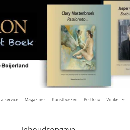
ra service
Magazines
Kunstboeken
Portfolio
Winkel
Inhoudsopgave