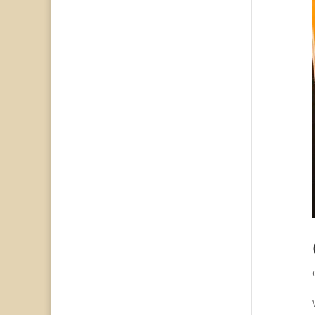
Noodzakelijk
Deze cookies
zijn niet
optioneel. Ze
zijn nodig
voor de site
om te
functioneren.
Statistieken
Zodat wij de
functionaliteit
en structuur
van de site
kunnen
verbeteren
op basis van