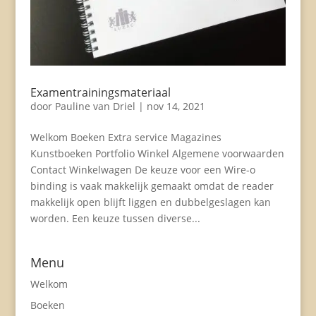
Noodzakelijk
Deze cookies
Examentrainingsmateriaal
zijn niet
door
Pauline van Driel
|
nov 14, 2021
optioneel. Ze
zijn nodig
Welkom Boeken Extra service Magazines
voor de site
Kunstboeken Portfolio Winkel Algemene voorwaarden
om te
Contact Winkelwagen De keuze voor een Wire-o
functioneren.
binding is vaak makkelijk gemaakt omdat de reader
makkelijk open blijft liggen en dubbelgeslagen kan
Statistieken
worden. Een keuze tussen diverse...
Zodat wij de
functionaliteit
en structuur
Menu
van de site
Welkom
kunnen
verbeteren
Boeken
op basis van